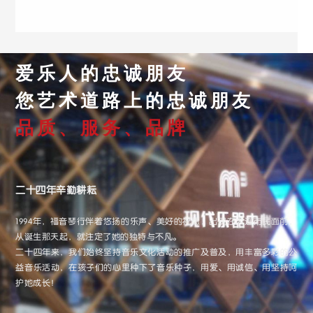
爱乐人的忠诚朋友
您艺术道路上的忠诚朋友
品质、服务、品牌
二十四年辛勤耕耘
1994年，福音琴行伴着悠扬的乐声、美好的祝愿，出现在大连市民面前，
从诞生那天起，就注定了她的独特与不凡。
二十四年来，我们始终坚持音乐文化活动的推广及普及，用丰富多彩的公
益音乐活动，在孩子们的心里种下了音乐种子，用爱、用诚信、用坚持呵
护她成长！