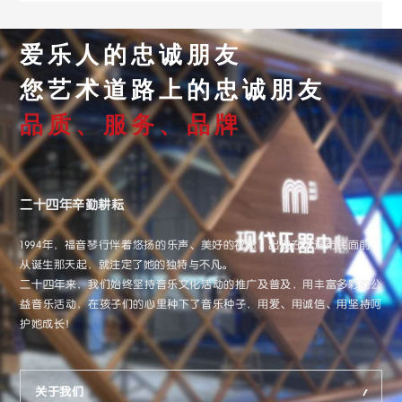
爱乐人的忠诚朋友
您艺术道路上的忠诚朋友
品质、服务、品牌
二十四年辛勤耕耘
1994年，福音琴行伴着悠扬的乐声、美好的祝愿，出现在大连市民面前，
从诞生那天起，就注定了她的独特与不凡。
二十四年来，我们始终坚持音乐文化活动的推广及普及，用丰富多彩的公
益音乐活动，在孩子们的心里种下了音乐种子，用爱、用诚信、用坚持呵
护她成长！
关于我们