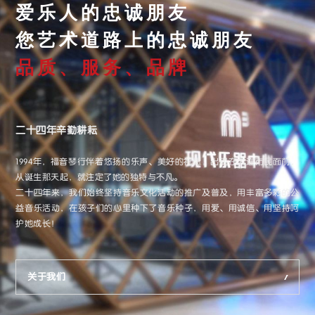
爱乐人的忠诚朋友
您艺术道路上的忠诚朋友
品质、服务、品牌
二十四年辛勤耕耘
1994年，福音琴行伴着悠扬的乐声、美好的祝愿，出现在大连市民面前，
从诞生那天起，就注定了她的独特与不凡。
二十四年来，我们始终坚持音乐文化活动的推广及普及，用丰富多彩的公
益音乐活动，在孩子们的心里种下了音乐种子，用爱、用诚信、用坚持呵
护她成长！
关于我们