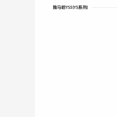
雅马哈YS5[YS系列]