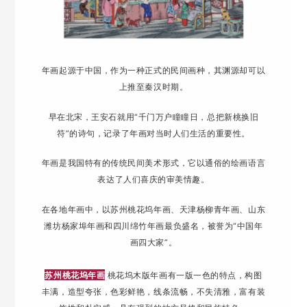
年画起源于中国，作为一种正式的民间画种，其渊源却可以
上推至秦汉时期。
早在北宋，王安石就用“千门万户瞳瞳日，总把新桃换旧
符”的诗句，记录了年画对当时人们生活的重要性。
年画是我国特有的传统民间美术形式，它以通俗的绘画语言
表达了人们喜庆的审美情趣。
在各地年画中，以苏州桃花坞年画、天津杨柳青年画、山东
潍坊杨家埠年画和四川绵竹年画最负盛名，被誉为“中国年
画四大家”。
苏州桃花坞年画
桃花坞木版年画有一版一色的特点，构图
丰满，造型夸张，色彩鲜艳，线条流畅，不失清雅，富有装