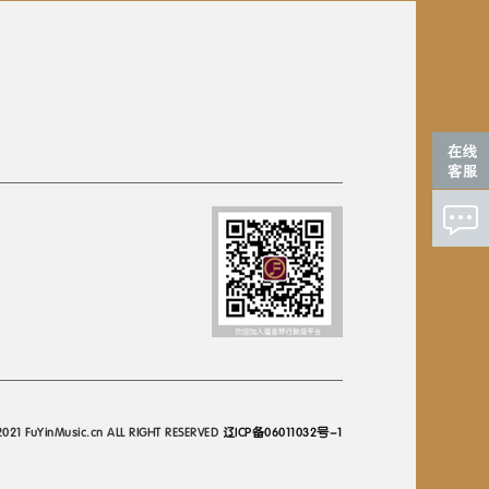
2021 FuYinMusic.cn ALL RIGHT RESERVED
辽ICP备06011032号-1