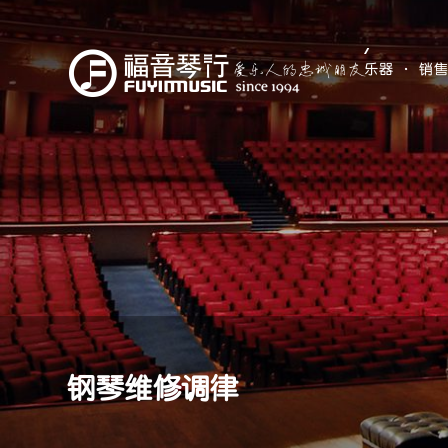
乐器 · 销
钢琴维修调律