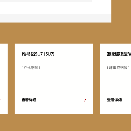
雅马哈SU7 [SU7]
施坦威B型
[ 立式钢琴 ]
[ 施坦威钢琴 ]
查看详细
查看详细